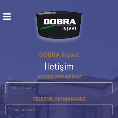
D
O
B
R
A
İ
n
ş
a
a
t
İ
l
e
t
i
ş
i
m
ADINIZ SOYADINIZ
TELEFON NUMARANIZ